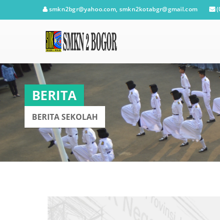
smkn2bgr@yahoo.com, smkn2kotabgr@gmail.com
(
BERITA
BERITA SEKOLAH