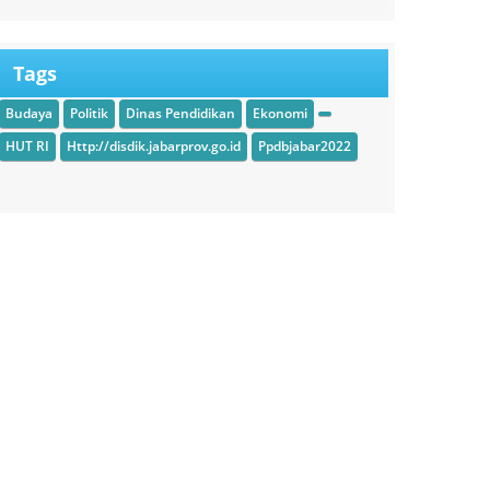
Tags
Budaya
Politik
Dinas Pendidikan
Ekonomi
HUT RI
Http://disdik.jabarprov.go.id
Ppdbjabar2022