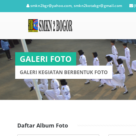
smkn2bgr@yahoo.com, smkn2kotabgr@gmail.com
(
GALERI FOTO
GALERI KEGIATAN BERBENTUK FOTO
Daftar Album Foto