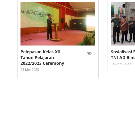
Pelepasan Kelas XII
Sosialisasi
1
Tahun Pelajaran
TNI AD Bin
2022/2023 Ceremony
14 April 2022
23 Mei 2023