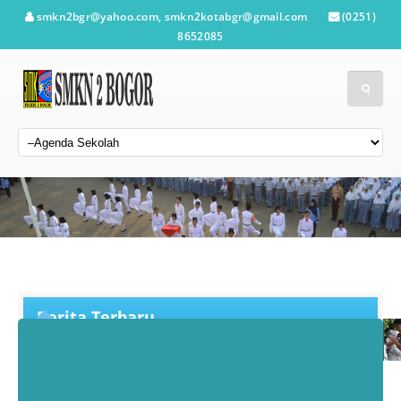
smkn2bgr@yahoo.com, smkn2kotabgr@gmail.com
(0251)
8652085
Berita Terbaru
Jadwal Resmi SPMB Jabar 2026:
Dari Pendaftaran hingga MPLS