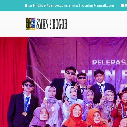
smkn2bgr@yahoo.com, smkn2kotabgr@gmail.com
(