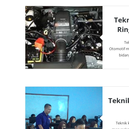
Tek
Rin
Te
Otomotif m
bidang
Tekni
Teknik 