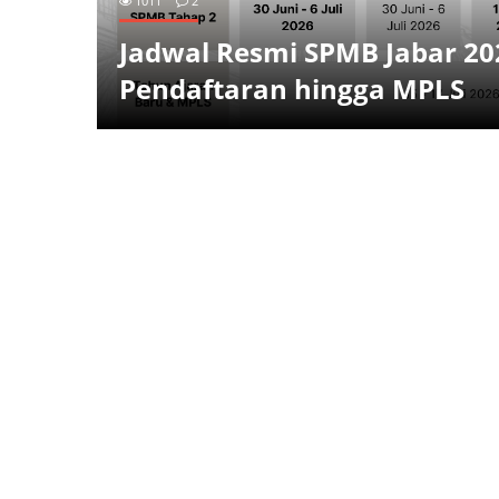
1011
2
Pemetaan Calon Murid Baru
Jadwal Resmi SPMB Jabar 202
SMKN 2 Bogor Tahun Pelaja
Pendaftaran hingga MPLS
2026/2027