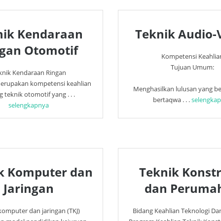
nik Kendaraan
Teknik Audio-
gan Otomotif
Kompetensi Keahlia
Tujuan Umum:
knik Kendaraan Ringan
erupakan kompetensi keahlian
Menghasilkan lulusan yang b
 teknik otomotif yang . . .
bertaqwa . . .
selengka
selengkapnya
k Komputer dan
Teknik Konstr
Jaringan
dan Peruma
komputer dan jaringan (TKJ)
Bidang Keahlian Teknologi Da