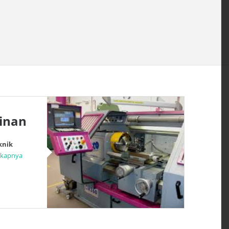
inan
knik
gkapnya