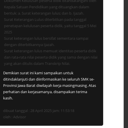
Dokumen Kelulusan peserta didik ditandatangani oleh
Kepala Satuan Pendidikan yang dituangkan dalam
bentuk: a. Surat keterangan lulus; dan b. Ijazah.
Surat Keterangan Lulus diterbitkan pada tanggal
penetapan kelulusan peserta didik, yaitu tanggal 5 Mei
2025
Surat keterangan lulus bersifat sementara sampai
dengan diterbitkannya Ijazah.
Surat keterangan lulus memuat identitas peserta didik
dan rata-rata nilai peserta didik yang sama dengan nilai
yang akan ditulis dalam Transkrip Nilai.
Demikian surat ini kami sampaikan untuk
ditindaklanjuti dan diinformasikan ke seluruh SMK se-
Provinsi Jawa Barat diwilayah kerja masingmasing. Atas
perhatian dan kerjasamanya, disampaikan terima
kasih.
dibuat tanggal : 28 April 2025 jam: 11:53:18
oleh : Advisor