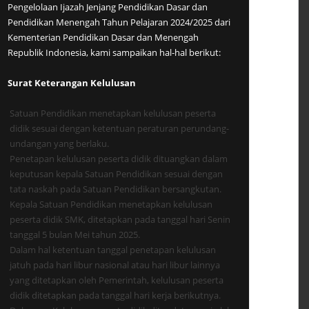
Pengelolaan Ijazah Jenjang Pendidikan Dasar dan
Pendidikan Menengah Tahun Pelajaran 2024/2025 dari
Kementerian Pendidikan Dasar dan Menengah
Republik Indonesia, kami sampaikan hal-hal berikut:
Surat Keterangan Kelulusan
Satuan Pendidikan menetapkan kelulusan peserta
didik sesuai dengan ketentuan peraturan perundang-
undangan yang berlaku.
Penetapan kelulusan peserta didik dituangkan dalam
keputusan kepala Satuan Pendidikan sesuai dengan
tata naskah pada Satuan Pendidikan bersangkutan.
Kepala Satuan Pendidikan menetapkan kelulusan
peserta didik SMK, ditetapkan pada tanggal hari Senin
tanggal 5 bulan Mei tahun 2025.
Dalam hal ketentuan tanggal penetapan kelulusan
jatuh pada hari libur nasional atau hari libur lainnya
yang ditetapkan oleh Pemerintah, kelulusan peserta
didik ditetapkan pada tanggal hari kerja berikutnya.