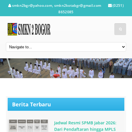
smkn2bgr@yahoo.com, smkn2kotabgr@gmail.com
(0251)
8652085
Berita Terbaru
Jadwal Resmi SPMB Jabar 2026:
Dari Pendaftaran hingga MPLS