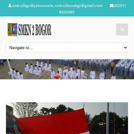
smkn2bgr@yahoo.com, smkn2kotabgr@gmail.com
(0251)
8652085