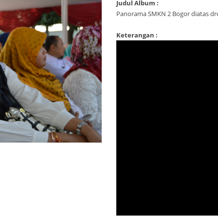
Judul Album :
Panorama SMKN 2 Bogor diatas dr
Keterangan :