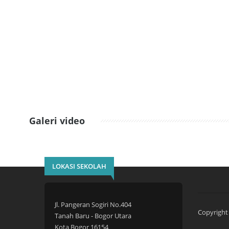
Galeri video
LOKASI SEKOLAH
Jl. Pangeran Sogiri No.404
Copyright 
Tanah Baru - Bogor Utara
Kota Bogor 16154