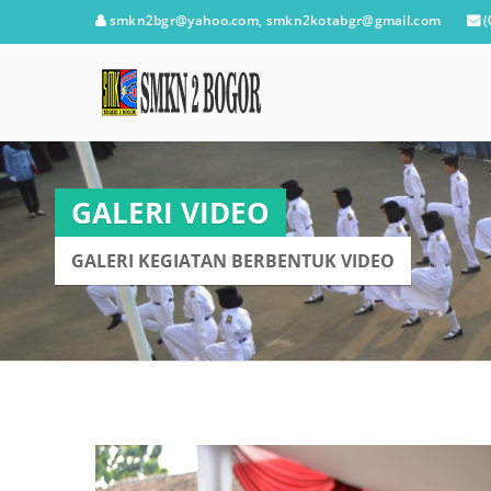
smkn2bgr@yahoo.com, smkn2kotabgr@gmail.com
(
GALERI VIDEO
GALERI KEGIATAN BERBENTUK VIDEO