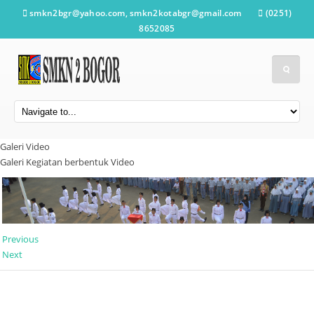
smkn2bgr@yahoo.com, smkn2kotabgr@gmail.com
(0251)
8652085
Galeri Video
Galeri Kegiatan berbentuk Video
1
2
3
Previous
Next