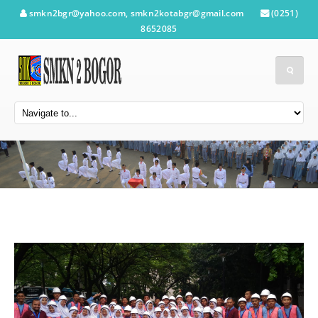
smkn2bgr@yahoo.com, smkn2kotabgr@gmail.com
(0251)
8652085